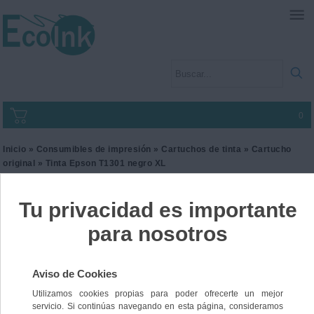
0
Inicio
»
Consumibles de impresión
»
Cartuchos de tinta
»
Cartucho
original
» Tinta Epson T1301 negro XL
Tinta Epson T1301 negro
XL
Ref. C13T130140
41,00 €
IVA incl.
33,88 €
IVA no Incl.