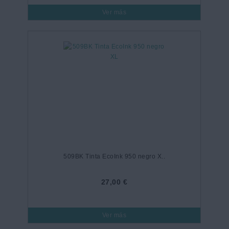
Ver más
509BK Tinta EcoInk 950 negro X..
27,00 €
Ver más