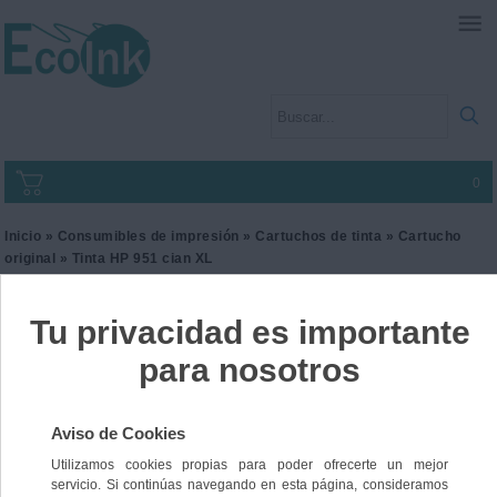
0
Inicio
»
Consumibles de impresión
»
Cartuchos de tinta
»
Cartucho
original
» Tinta HP 951 cian XL
Tinta HP 951 cian XL
Ref. CN046AE
61,00 €
IVA incl.
50,41 €
IVA no Incl.