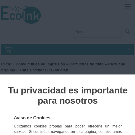
0
Inicio
»
Consumibles de impresión
»
Cartuchos de tinta
»
Cartucho
original
» Tinta Brother LC1240 cian
Tinta Brother LC1240 cian
Ref. LC1240CBP
22,00 €
IVA incl.
18,18 €
IVA no Incl.