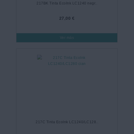
217BK Tinta EcoInk LC1240 negr..
27,00 €
Ver más
217C Tinta EcoInk LC1240/LC128..