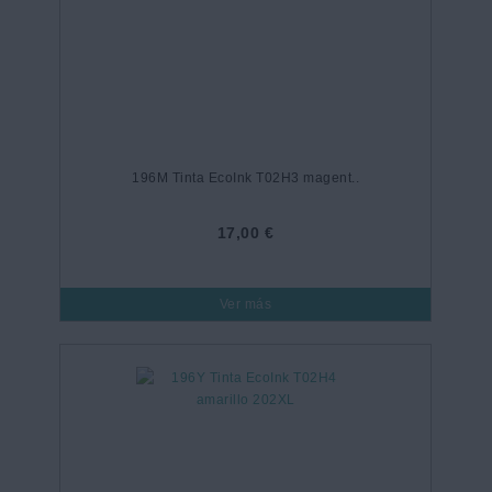
196M Tinta EcoInk T02H3 magent..
17,00 €
Ver más