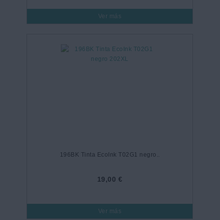
Ver más
196BK Tinta EcoInk T02G1 negro..
19,00 €
Ver más