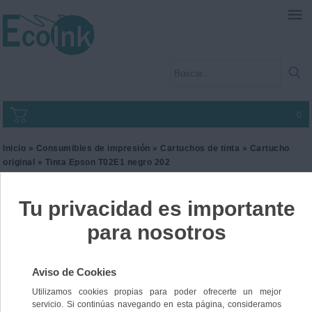
0
Inicio
»
Consumibles de impresión
»
Cartuchos de tinta
»
Cartucho
original
» Tinta Epson T02E1 negro 202
Tinta Epson T02E1 negro
202
Ref. C13T02E140
21,01 €
IVA incl.
17,36 €
IVA no Incl.