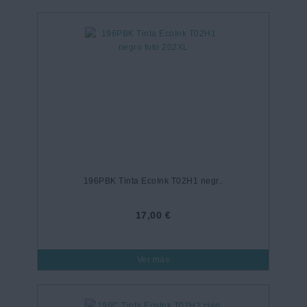
196PBK Tinta EcoInk T02H1 negr..
17,00 €
Ver más