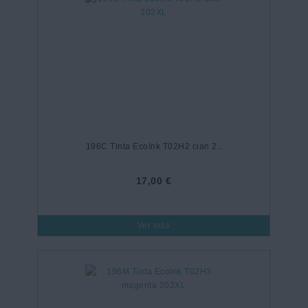
196C Tinta EcoInk T02H2 cian 2..
17,00 €
Ver más