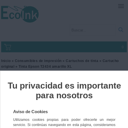
0
Inicio
»
Consumibles de impresión
»
Cartuchos de tinta
»
Cartucho
original
» Tinta Epson T2434 amarillo XL
Tinta Epson T2434 amarillo
XL
Ref. C13T243440
29,00 €
IVA incl.
23,97 €
IVA no Incl.