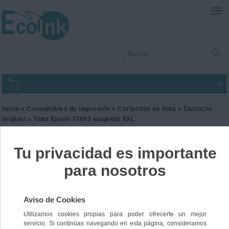
0
Inicio
»
Consumibles de impresión
»
Cartuchos de tinta
»
Cartucho
original
» Tinta Epson T7893 magenta XXL
Tinta Epson T7893
magenta XXL
Ref. C13T789340
116,99 €
IVA incl.
96,69 €
IVA no Incl.