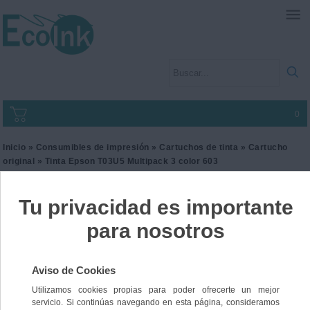
0
Inicio
»
Consumibles de impresión
»
Cartuchos de tinta
»
Cartucho
original
» Tinta Epson T03U5 Multipack 3 color 603
Tinta Epson T03U5
Multipack 3 color 603
Ref. C13T03U540
37,99 €
IVA incl.
31,40 €
IVA no Incl.