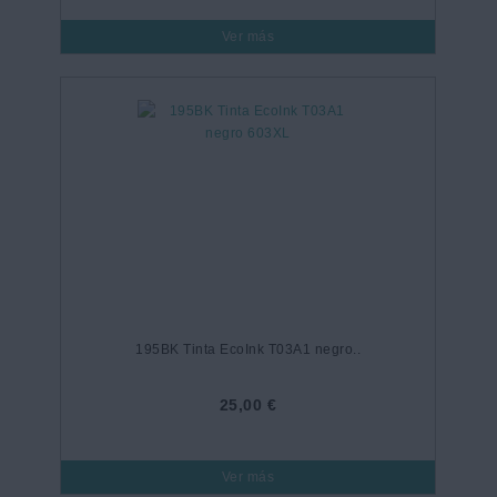
Ver más
195BK Tinta EcoInk T03A1 negro..
25,00 €
Ver más