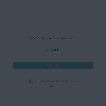
195Y Tinta EcoInk T03A4 amaril..
15,00 €
Ver más