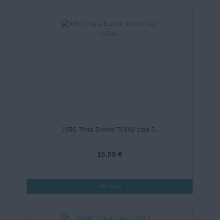
195C Tinta EcoInk T03A2 cian 6..
15,00 €
Ver más