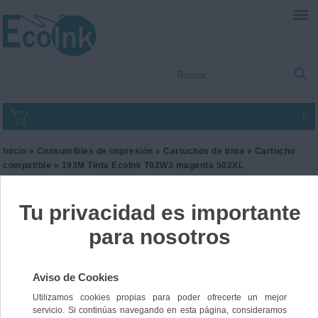
0
Inicio
»
Consumibles de impresión
»
Cartuchos de tinta
»
Cartucho
compatible
» 193M Tinta EcoInk T02W3 magenta 502XL
193M Tinta EcoInk T02W3
magenta 502XL
Ref. I2EPST02W3
15,00 €
IVA incl.
12,40 €
IVA no Incl.