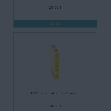
15,00 €
Ver más
193Y Tinta EcoInk T02W4 amaril..
15,00 €