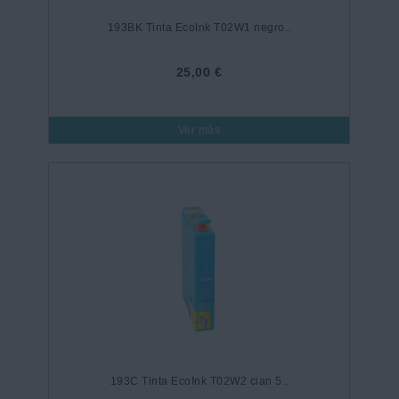
193BK Tinta EcoInk T02W1 negro..
25,00 €
Ver más
193C Tinta EcoInk T02W2 cian 5..