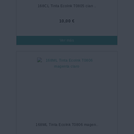
168CL Tinta EcoInk T0805 cian ..
10,00 €
Ver más
168ML Tinta EcoInk T0806 magen..