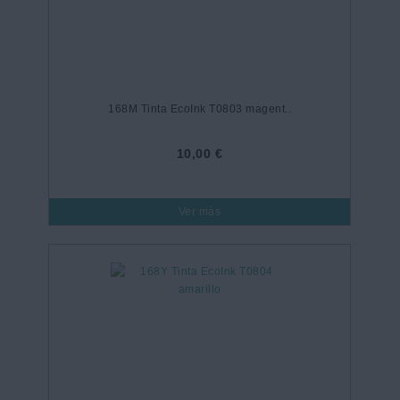
168M Tinta EcoInk T0803 magent..
10,00 €
Ver más