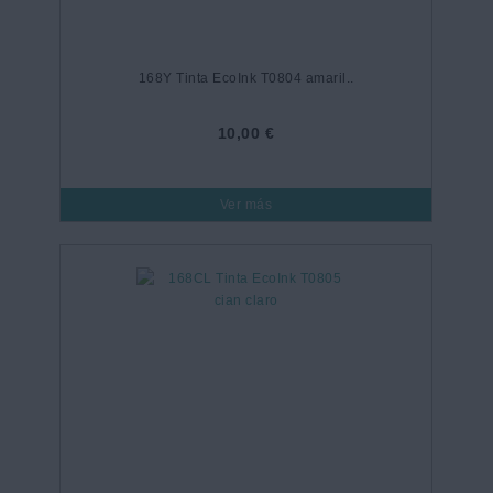
168Y Tinta EcoInk T0804 amaril..
10,00 €
Ver más