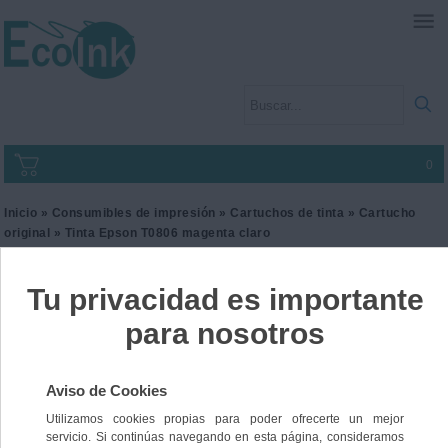
0
Inicio
»
Consumibles de impresión
»
Cartuchos de tinta
»
Cartucho
original
» Tinta Epson T0806 magenta claro
Tinta Epson T0806
magenta claro
Ref. C13T080640
19,00 €
IVA incl.
15,70 €
IVA no Incl.