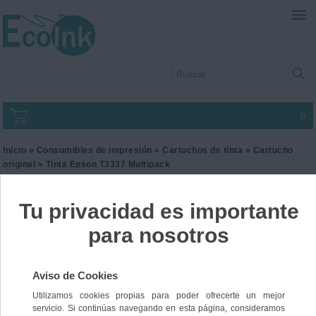
0
Inicio
»
Consumibles de impresión
»
Cartuchos de tinta
»
Cartucho
original
» Tinta Epson T3337 Multipack
Tinta Epson T3337
Multipack
Ref. C13T333740
109,00 €
IVA incl.
90,08 €
IVA no Incl.