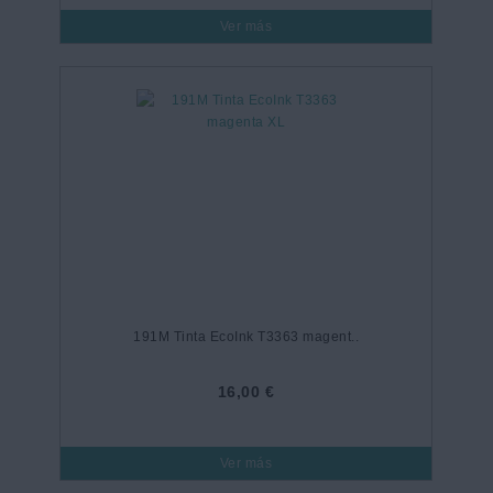
Ver más
191M Tinta EcoInk T3363 magent..
16,00 €
Ver más