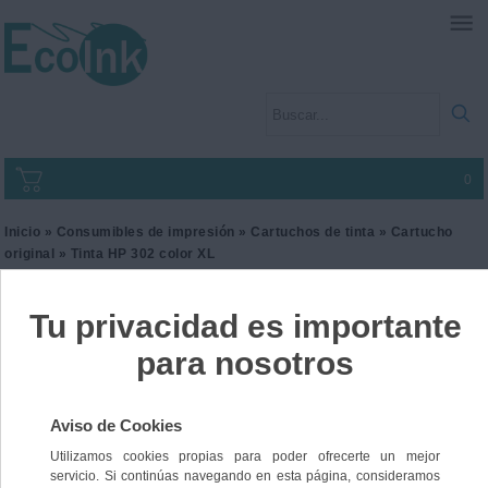
0
Inicio
»
Consumibles de impresión
»
Cartuchos de tinta
»
Cartucho
original
» Tinta HP 302 color XL
Tinta HP 302 color XL
Ref. F6U67AE
58,00 €
IVA incl.
47,93 €
IVA no Incl.