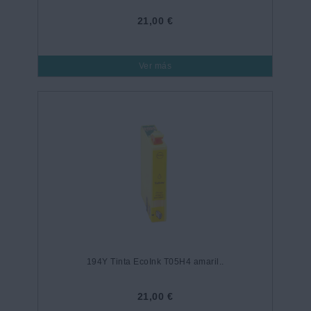
21,00 €
Ver más
194Y Tinta EcoInk T05H4 amaril..
21,00 €