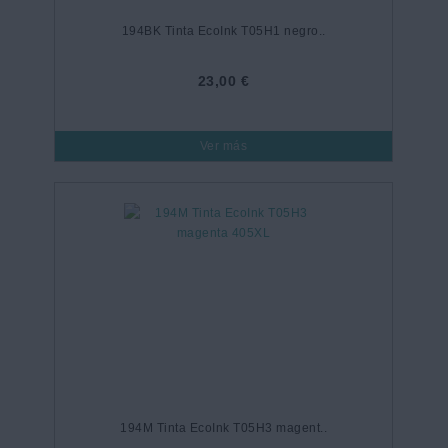
194BK Tinta EcoInk T05H1 negro..
23,00 €
Ver más
194M Tinta EcoInk T05H3 magent..