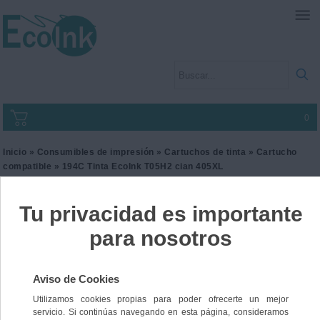
0
Inicio
»
Consumibles de impresión
»
Cartuchos de tinta
»
Cartucho
compatible
» 194C Tinta EcoInk T05H2 cian 405XL
194C Tinta EcoInk T05H2
cian 405XL
Ref. I2EPST05H2
21,00 €
IVA incl.
17,36 €
IVA no Incl.