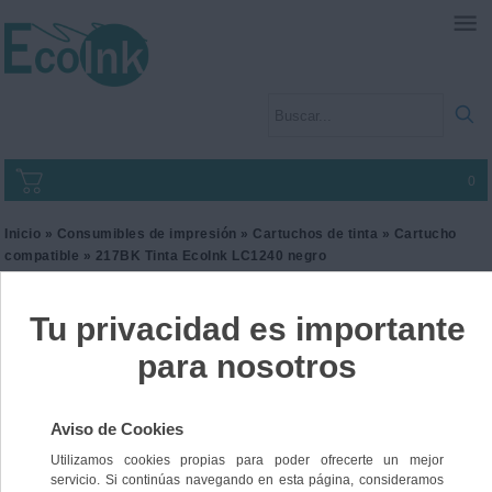
0
Inicio
»
Consumibles de impresión
»
Cartuchos de tinta
»
Cartucho
compatible
» 217BK Tinta EcoInk LC1240 negro
217BK Tinta EcoInk
LC1240 negro
Ref. I2BRO1240BKLL
27,00 €
IVA incl.
22,31 €
IVA no Incl.