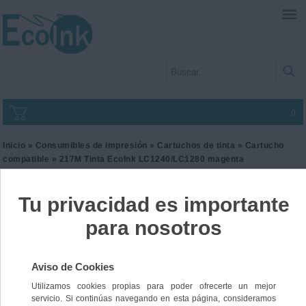
0
Inicio
»
Consumibles de impresión
»
Cartuchos de tinta
»
Cartucho
compatible
» 217M Tinta EcoInk LC1240/LC1280 magenta
217M Tinta EcoInk
LC1240/LC1280 magenta
Ref. I2BRO1240MLL
16,00 €
IVA incl.
13,22 €
IVA no Incl.