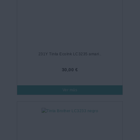
231Y Tinta EcoInk LC3235 amari..
30,00 €
Ver más