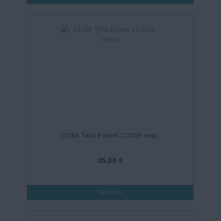
231BK Tinta EcoInk LC3235 negr..
35,00 €
Ver más