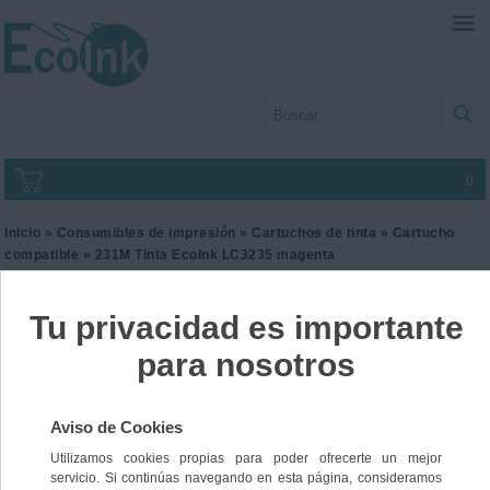
0
Inicio
»
Consumibles de impresión
»
Cartuchos de tinta
»
Cartucho
compatible
» 231M Tinta EcoInk LC3235 magenta
231M Tinta EcoInk LC3235
magenta
Ref. I2BRO3235M
30,00 €
IVA incl.
24,79 €
IVA no Incl.