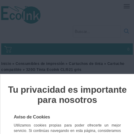
0
Inicio
»
Consumibles de impresión
»
Cartuchos de tinta
»
Cartucho
compatible
» 320G Tinta EcoInk CLI521 gris
320G Tinta EcoInk CLI521
gris
Ref. I2CANCLI521G
11,00 €
IVA incl.
9,09 €
IVA no Incl.