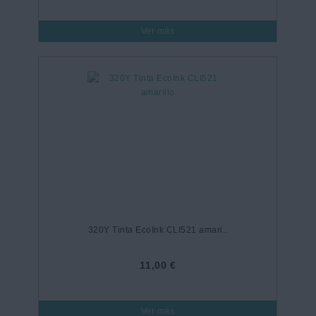
Ver más
320Y Tinta EcoInk CLI521 amari..
11,00 €
Ver más