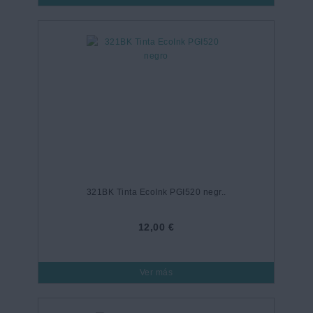
321BK Tinta EcoInk PGI520 negr..
12,00 €
Ver más