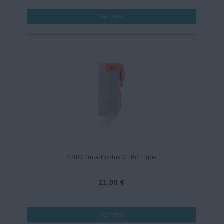
Ver más
320G Tinta EcoInk CLI521 gris
11,00 €
Ver más