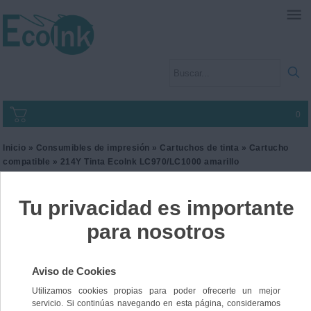
0
Inicio
»
Consumibles de impresión
»
Cartuchos de tinta
»
Cartucho
compatible
» 214Y Tinta EcoInk LC970/LC1000 amarillo
214Y Tinta EcoInk
LC970/LC1000 amarillo
Ref. I2BRO970Y
10,00 €
IVA incl.
8,26 €
IVA no Incl.