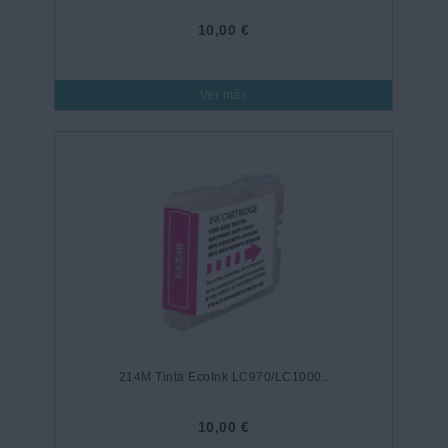
10,00 €
Ver más
214M Tinta EcoInk LC970/LC1000..
10,00 €