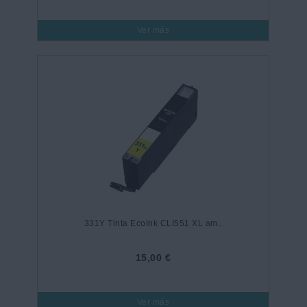
Ver más
331Y Tinta EcoInk CLI551 XL am..
15,00 €
Ver más