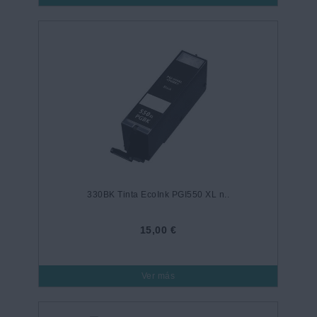
330BK Tinta EcoInk PGI550 XL n..
15,00 €
Ver más