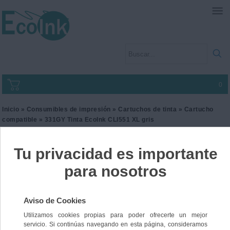
0
Inicio
»
Consumibles de impresión
»
Cartuchos de tinta
»
Cartucho
compatible
» 331GY Tinta EcoInk CLI551 XL gris
331GY Tinta EcoInk CLI551
XL gris
Ref. I2CANCLI551GYXL
15,00 €
IVA incl.
12,40 €
IVA no Incl.