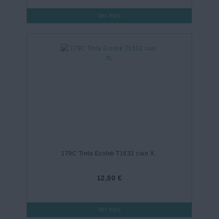
Ver más
179C Tinta EcoInk T1632 cian X..
12,00 €
Ver más