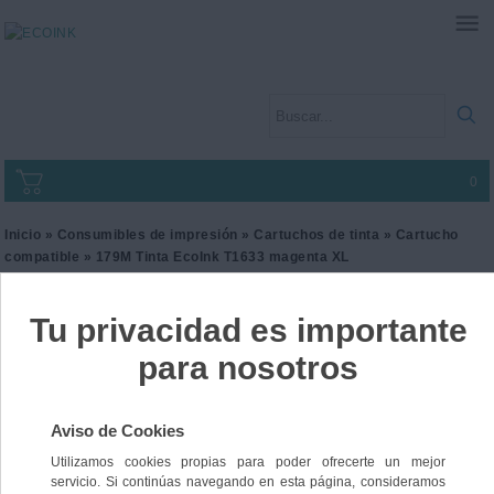
0
Inicio
»
Consumibles de impresión
»
Cartuchos de tinta
»
Cartucho
compatible
» 179M Tinta EcoInk T1633 magenta XL
179M Tinta EcoInk T1633
magenta XL
Ref. I2EPST1633
12,00 €
IVA incl.
9,92 €
IVA no Incl.