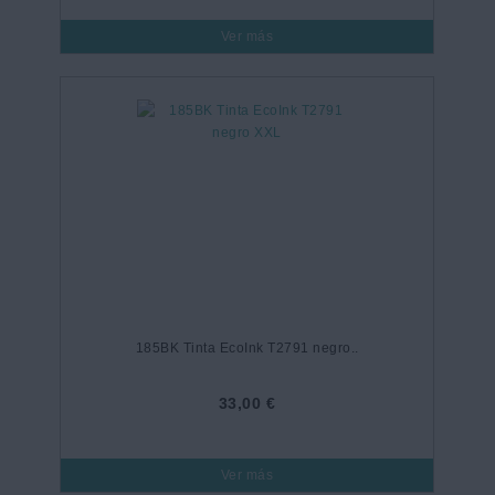
Ver más
185BK Tinta EcoInk T2791 negro..
33,00 €
Ver más