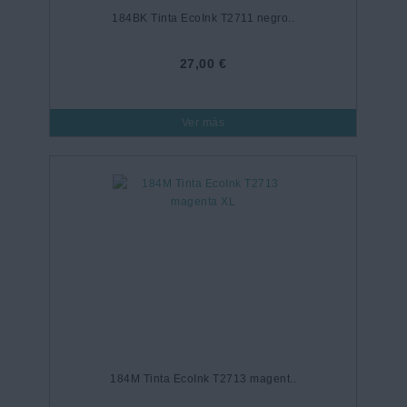
184BK Tinta EcoInk T2711 negro..
27,00 €
Ver más
184M Tinta EcoInk T2713 magent..