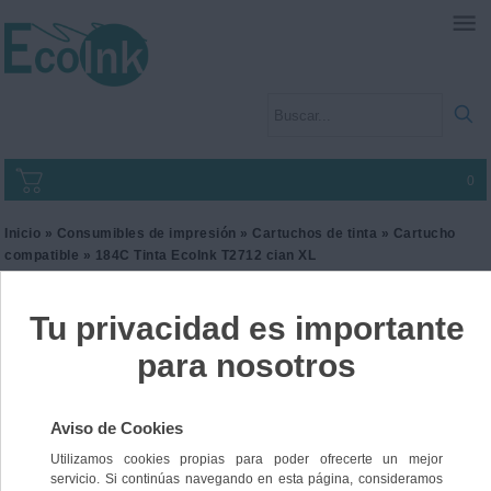
0
Inicio
»
Consumibles de impresión
»
Cartuchos de tinta
»
Cartucho
compatible
» 184C Tinta EcoInk T2712 cian XL
184C Tinta EcoInk T2712
cian XL
Ref. I2EPST2712
22,00 €
IVA incl.
18,18 €
IVA no Incl.