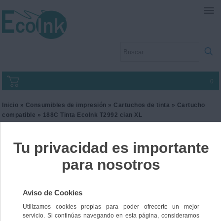
0
Inicio
»
Consumibles de impresión
»
Cartuchos de tinta
»
Cartucho
compatible
» 188C Tinta EcoInk T2992 cian XL
188C Tinta EcoInk T2992
cian XL
Ref. I2EPST2992
12,00 €
IVA incl.
9,92 €
IVA no Incl.