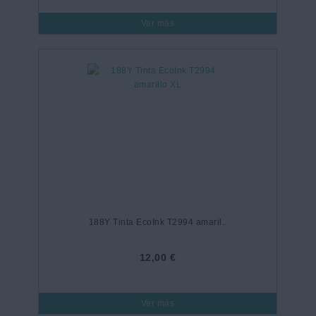
Ver más
188Y Tinta EcoInk T2994 amaril..
12,00 €
Ver más