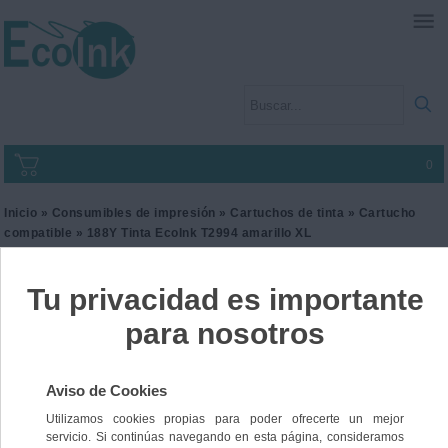
0
Inicio
»
Consumibles de impresión
»
Cartuchos de tinta
»
Cartucho
compatible
» 188Y Tinta EcoInk T2994 amarillo XL
188Y Tinta EcoInk T2994
amarillo XL
Ref. I2EPST2994
12,00 €
IVA incl.
9,92 €
IVA no Incl.