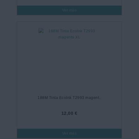
Ver más
188M Tinta EcoInk T2993 magent..
12,00 €
Ver más