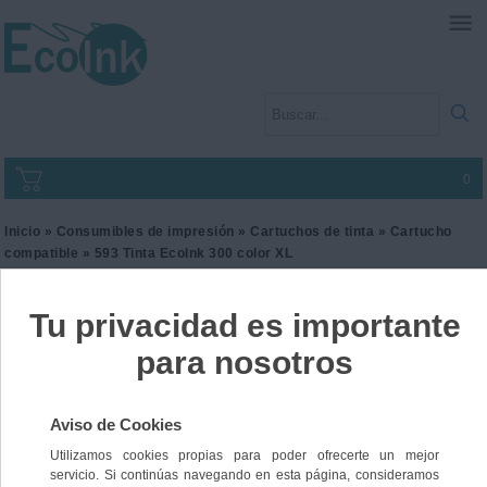
0
Inicio
»
Consumibles de impresión
»
Cartuchos de tinta
»
Cartucho
compatible
» 593 Tinta EcoInk 300 color XL
593 Tinta EcoInk 300 color
XL
Ref. I3HP300CXL
33,00 €
IVA incl.
27,27 €
IVA no Incl.