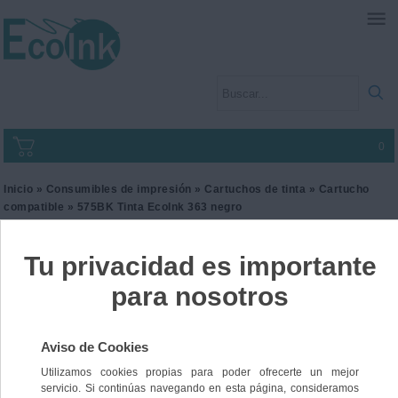
0
Inicio
»
Consumibles de impresión
»
Cartuchos de tinta
»
Cartucho
compatible
» 575BK Tinta EcoInk 363 negro
575BK Tinta EcoInk 363
negro
Ref. I3HP363BK
23,00 €
IVA incl.
19,01 €
IVA no Incl.