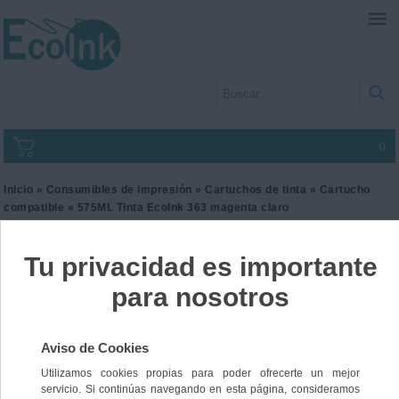
0
Inicio
»
Consumibles de impresión
»
Cartuchos de tinta
»
Cartucho
compatible
» 575ML Tinta EcoInk 363 magenta claro
575ML Tinta EcoInk 363
magenta claro
Ref. I3HP363ML
12,00 €
IVA incl.
9,92 €
IVA no Incl.