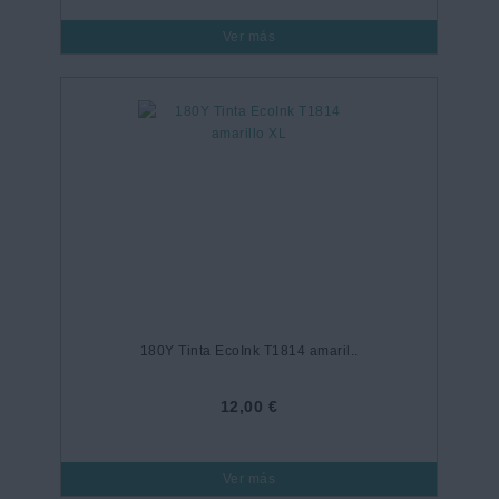
Ver más
180Y Tinta EcoInk T1814 amaril..
12,00 €
Ver más