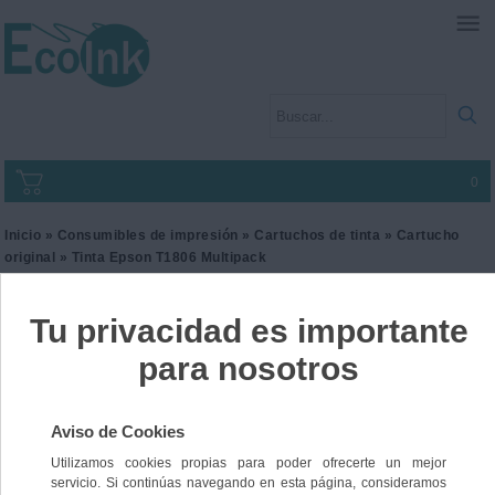
0
Inicio
»
Consumibles de impresión
»
Cartuchos de tinta
»
Cartucho
original
» Tinta Epson T1806 Multipack
Tinta Epson T1806
Multipack
Ref. C13T180640
72,00 €
IVA incl.
59,50 €
IVA no Incl.