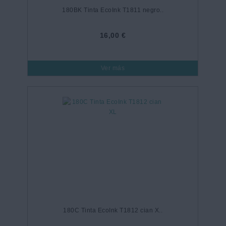
180BK Tinta EcoInk T1811 negro..
16,00 €
Ver más
180C Tinta EcoInk T1812 cian X..