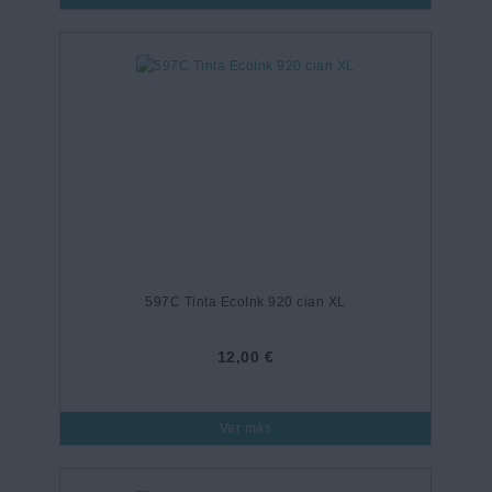
597C Tinta EcoInk 920 cian XL
12,00 €
Ver más