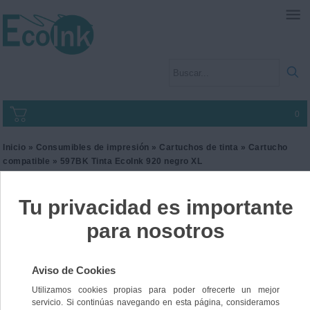
0
Inicio
»
Consumibles de impresión
»
Cartuchos de tinta
»
Cartucho
compatible
» 597BK Tinta EcoInk 920 negro XL
597BK Tinta EcoInk 920
negro XL
Ref. I3HP920BK
25,00 €
IVA incl.
20,66 €
IVA no Incl.