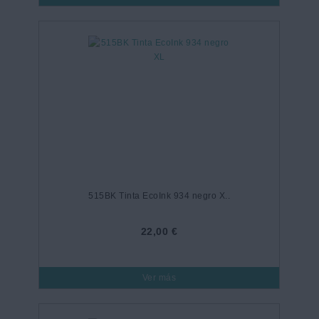
515BK Tinta EcoInk 934 negro X..
22,00 €
Ver más