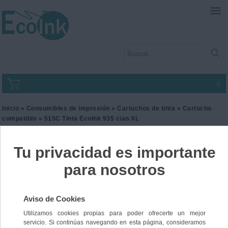
0
Inicio
»
Consumibles de impresión
»
Cartuchos de tinta
»
Cartucho
compatible
» 515C Tinta EcoInk 935 cian XL
515C Tinta EcoInk 935 cian
XL
Ref. I3HP935CXL
15,00 €
IVA incl.
12,40 €
IVA no Incl.