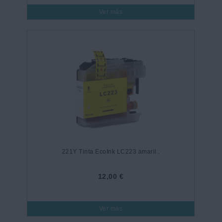
Ver más
221Y Tinta EcoInk LC223 amaril..
12,00 €
Ver más