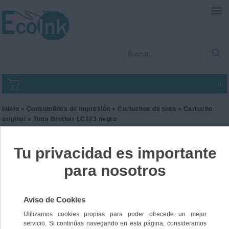
0
Inicio
»
Consumibles de impresión
»
Cartuchos de tinta
»
Cartucho
original
» Tinta Brother LC223 negro
Tinta Brother LC223 negro
Ref. LC223BK
31,00 €
IVA incl.
25,62 €
IVA no Incl.