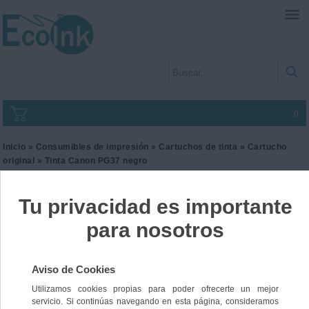
0
Inicio
»
Consumibles de impresión
»
Cartuchos de tinta
»
Cartucho
original
» Tinta Canon PG37 negro
Tinta Canon PG37 negro
Ref. 2145B001
23,00 €
IVA incl.
19,01 €
IVA no Incl.