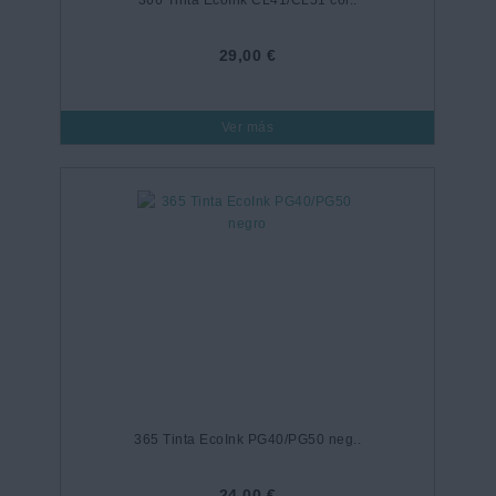
366 Tinta EcoInk CL41/CL51 col..
29,00 €
Ver más
365 Tinta EcoInk PG40/PG50 neg..
24,00 €