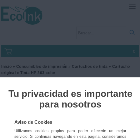
0
Inicio
»
Consumibles de impresión
»
Cartuchos de tinta
»
Cartucho
original
» Tinta HP 303 color
Tinta HP 303 color
Ref. T6N01AE
32,00 €
IVA incl.
26,45 €
IVA no Incl.