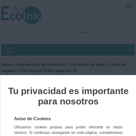
0
Inicio
»
Consumibles de impresión
»
Cartuchos de tinta
»
Cartucho
original
» Tinta Epson T2993 magenta XL
Tinta Epson T2993
magenta XL
Ref. C13T299340
29,00 €
IVA incl.
23,97 €
IVA no Incl.