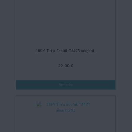
189M Tinta EcoInk T3473 magent..
22,00 €
Ver más