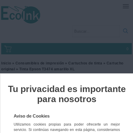
0
Inicio
»
Consumibles de impresión
»
Cartuchos de tinta
»
Cartucho
original
» Tinta Epson T3474 amarillo XL
Tinta Epson T3474 amarillo
XL
Ref. C13T347440
37,99 €
IVA incl.
31,40 €
IVA no Incl.