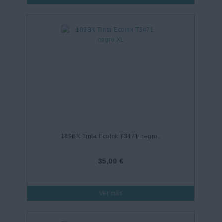
189BK Tinta EcoInk T3471 negro..
35,00 €
Ver más