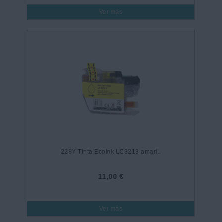
Ver más
228Y Tinta EcoInk LC3213 amari..
11,00 €
Ver más