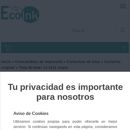
0
Inicio
»
Consumibles de impresión
»
Cartuchos de tinta
»
Cartucho
original
» Tinta Brother LC3211 negro
Tinta Brother LC3211 negro
Ref. LC3211BK
18,00 €
IVA incl.
14,88 €
IVA no Incl.