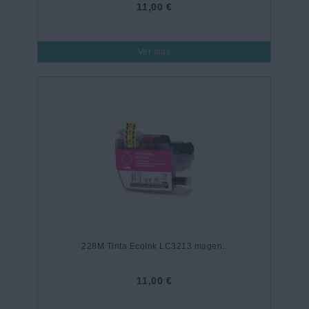
11,00 €
Ver más
228M Tinta EcoInk LC3213 magen..
11,00 €