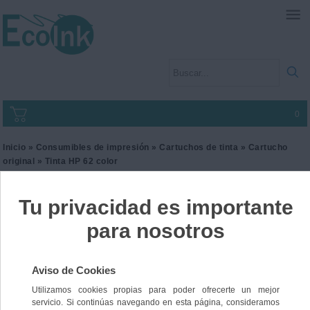
0
Inicio
»
Consumibles de impresión
»
Cartuchos de tinta
»
Cartucho
original
» Tinta HP 62 color
Tinta HP 62 color
Ref. C2P06AE
37,00 €
IVA incl.
30,58 €
IVA no Incl.