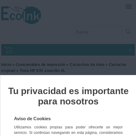
0
Inicio
»
Consumibles de impresión
»
Cartuchos de tinta
»
Cartucho
original
» Tinta HP 935 amarillo XL
Tinta HP 935 amarillo XL
Ref. C2P26AE
39,00 €
IVA incl.
32,23 €
IVA no Incl.