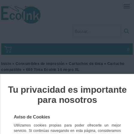
0
Inicio
»
Consumibles de impresión
»
Cartuchos de tinta
»
Cartucho
compatible
» 680 Tinta EcoInk 14 negro XL
680 Tinta EcoInk 14 negro
XL
Ref. I3LEX0014
25,00 €
IVA incl.
20,66 €
IVA no Incl.