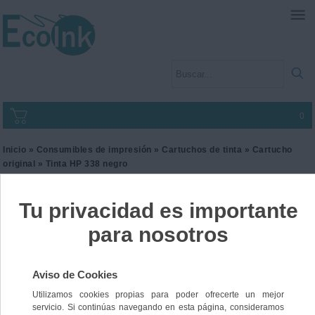
0
Inicio
»
Consumibles de impresión
»
Cartuchos de tinta
»
Cartucho
original
» Tinta HP 338 negro
Tinta HP 338 negro
Ref. C8765EE
66,01 €
IVA incl.
54,55 €
IVA no Incl.