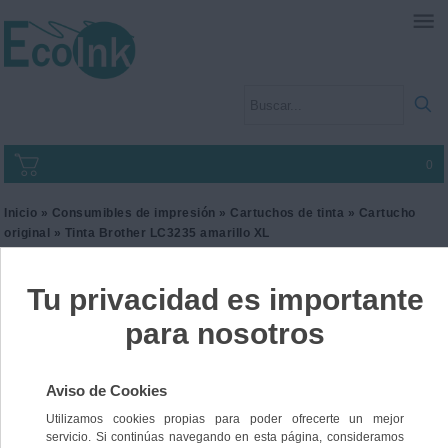
0
Inicio
»
Consumibles de impresión
»
Cartuchos de tinta
»
Cartucho
original
» Tinta Brother LC3235 amarillo XL
Tinta Brother LC3235
amarillo XL
Ref. LC3235XLY
49,01 €
IVA incl.
40,50 €
IVA no Incl.